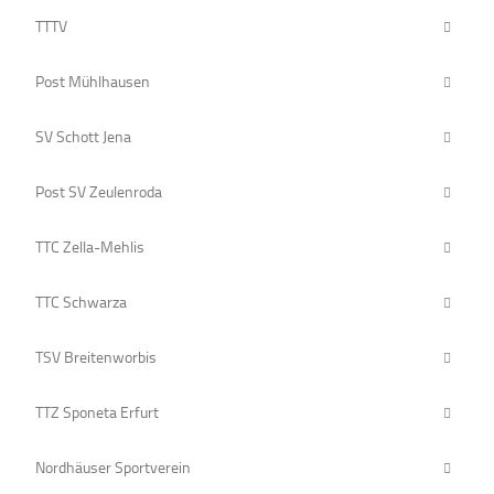
TTTV
Post Mühlhausen
SV Schott Jena
Post SV Zeulenroda
TTC Zella-Mehlis
TTC Schwarza
TSV Breitenworbis
TTZ Sponeta Erfurt
Nordhäuser Sportverein