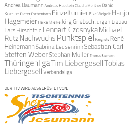
Andrea Baumann
Daniel
Andreas Haustein
Claudia Meißner
Hanjo
Einzelturnier
Knospe
Elke Weigelt
Dieter Eschenbach
Hagemeier
Jörg Griebsch
Jürgen Liebau
Heike Mielke
Lennart Czosnyka
Michael
Lars Hirschfeld
Punktspiel
Nachwuchs
Rutz
René
Rangliste
Sebastian Carl
Heinemann
Sabrina Leusenrink
Steffen Weber
Stephan Müller
Thomas Baumann
Thüringenliga
Tim Liebergesell
Tobias
Liebergesell
Verbandsliga
DER TTV WIRD AUSGERÜSTET VON: