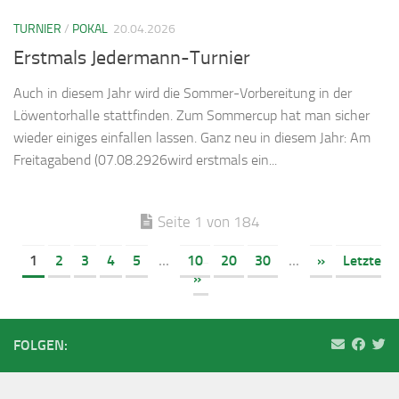
TURNIER
/
POKAL
20.04.2026
Erstmals Jedermann-Turnier
Auch in diesem Jahr wird die Sommer-Vorbereitung in der
Löwentorhalle stattfinden. Zum Sommercup hat man sicher
wieder einiges einfallen lassen. Ganz neu in diesem Jahr: Am
Freitagabend (07.08.2926wird erstmals ein...
Seite 1 von 184
1
2
3
4
5
...
10
20
30
...
»
Letzte
»
FOLGEN: