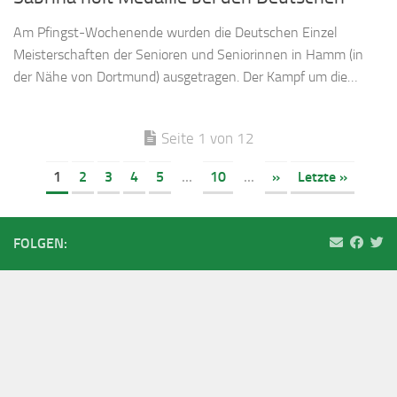
Am Pfingst-Wochenende wurden die Deutschen Einzel
Meisterschaften der Senioren und Seniorinnen in Hamm (in
der Nähe von Dortmund) ausgetragen. Der Kampf um die…
Seite 1 von 12
1
2
3
4
5
...
10
...
»
Letzte »
FOLGEN: