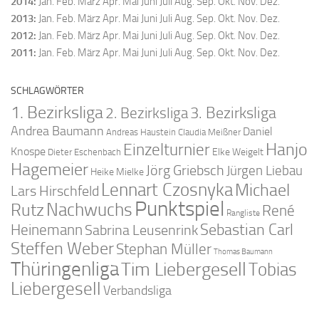
2014
:
Jan.
Feb.
März
Apr.
Mai
Juni
Juli
Aug.
Sep.
Okt.
Nov.
Dez.
2013
:
Jan.
Feb.
März
Apr.
Mai
Juni
Juli
Aug.
Sep.
Okt.
Nov.
Dez.
2012
:
Jan.
Feb.
März
Apr.
Mai
Juni
Juli
Aug.
Sep.
Okt.
Nov.
Dez.
2011
:
Jan.
Feb.
März
Apr.
Mai
Juni
Juli
Aug.
Sep.
Okt.
Nov.
Dez.
SCHLAGWÖRTER
1. Bezirksliga
2. Bezirksliga
3. Bezirksliga
Andrea Baumann
Daniel
Andreas Haustein
Claudia Meißner
Hanjo
Einzelturnier
Knospe
Elke Weigelt
Dieter Eschenbach
Hagemeier
Jörg Griebsch
Jürgen Liebau
Heike Mielke
Lennart Czosnyka
Michael
Lars Hirschfeld
Punktspiel
Nachwuchs
Rutz
René
Rangliste
Sebastian Carl
Heinemann
Sabrina Leusenrink
Steffen Weber
Stephan Müller
Thomas Baumann
Thüringenliga
Tim Liebergesell
Tobias
Liebergesell
Verbandsliga