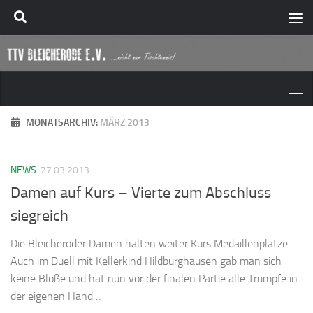
Zum Inhalt springen
MONATSARCHIV:
MÄRZ 2013
NEWS
27.03.2013
Damen auf Kurs – Vierte zum Abschluss
siegreich
Die Bleicheröder Damen halten weiter Kurs Medaillenplätze.
Auch im Duell mit Kellerkind Hildburghausen gab man sich
keine Blöße und hat nun vor der finalen Partie alle Trümpfe in
der eigenen Hand…