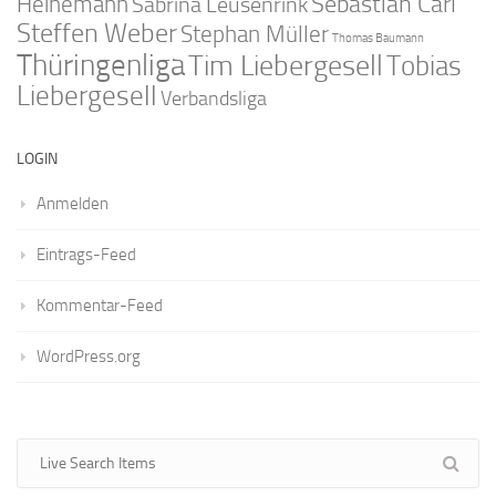
Sebastian Carl
Heinemann
Sabrina Leusenrink
Steffen Weber
Stephan Müller
Thomas Baumann
Thüringenliga
Tim Liebergesell
Tobias
Liebergesell
Verbandsliga
LOGIN
Anmelden
Eintrags-Feed
Kommentar-Feed
WordPress.org