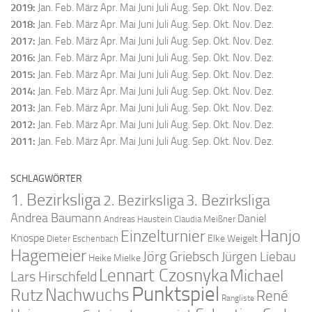
2019
:
Jan.
Feb.
März
Apr.
Mai
Juni
Juli
Aug.
Sep.
Okt.
Nov.
Dez.
2018
:
Jan.
Feb.
März
Apr.
Mai
Juni
Juli
Aug.
Sep.
Okt.
Nov.
Dez.
2017
:
Jan.
Feb.
März
Apr.
Mai
Juni
Juli
Aug.
Sep.
Okt.
Nov.
Dez.
2016
:
Jan.
Feb.
März
Apr.
Mai
Juni
Juli
Aug.
Sep.
Okt.
Nov.
Dez.
2015
:
Jan.
Feb.
März
Apr.
Mai
Juni
Juli
Aug.
Sep.
Okt.
Nov.
Dez.
2014
:
Jan.
Feb.
März
Apr.
Mai
Juni
Juli
Aug.
Sep.
Okt.
Nov.
Dez.
2013
:
Jan.
Feb.
März
Apr.
Mai
Juni
Juli
Aug.
Sep.
Okt.
Nov.
Dez.
2012
:
Jan.
Feb.
März
Apr.
Mai
Juni
Juli
Aug.
Sep.
Okt.
Nov.
Dez.
2011
:
Jan.
Feb.
März
Apr.
Mai
Juni
Juli
Aug.
Sep.
Okt.
Nov.
Dez.
SCHLAGWÖRTER
1. Bezirksliga
2. Bezirksliga
3. Bezirksliga
Andrea Baumann
Daniel
Andreas Haustein
Claudia Meißner
Hanjo
Einzelturnier
Knospe
Elke Weigelt
Dieter Eschenbach
Hagemeier
Jörg Griebsch
Jürgen Liebau
Heike Mielke
Lennart Czosnyka
Michael
Lars Hirschfeld
Punktspiel
Nachwuchs
Rutz
René
Rangliste