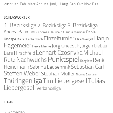
2011
:
Jan.
Feb.
März
Apr.
Mai
Juni
Juli
Aug.
Sep.
Okt.
Nov.
Dez.
SCHLAGWÖRTER
1. Bezirksliga
2. Bezirksliga
3. Bezirksliga
Andrea Baumann
Daniel
Andreas Haustein
Claudia Meißner
Hanjo
Einzelturnier
Knospe
Elke Weigelt
Dieter Eschenbach
Hagemeier
Jörg Griebsch
Jürgen Liebau
Heike Mielke
Lennart Czosnyka
Michael
Lars Hirschfeld
Punktspiel
Nachwuchs
Rutz
René
Rangliste
Sebastian Carl
Heinemann
Sabrina Leusenrink
Steffen Weber
Stephan Müller
Thomas Baumann
Thüringenliga
Tim Liebergesell
Tobias
Liebergesell
Verbandsliga
LOGIN
Anmelden