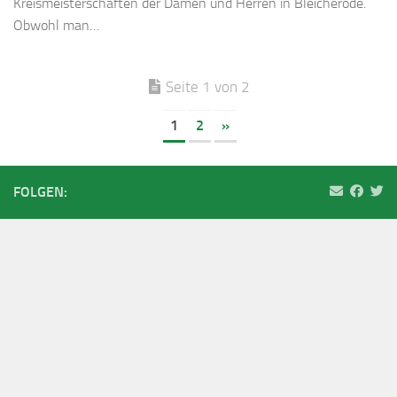
Kreismeisterschaften der Damen und Herren in Bleicherode.
Obwohl man…
Seite 1 von 2
1
2
»
FOLGEN: