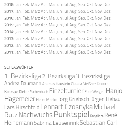
2018
:
Jan.
Feb.
März
Apr.
Mai
Juni
Juli
Aug.
Sep.
Okt.
Nov.
Dez.
2017
:
Jan.
Feb.
März
Apr.
Mai
Juni
Juli
Aug.
Sep.
Okt.
Nov.
Dez.
2016
:
Jan.
Feb.
März
Apr.
Mai
Juni
Juli
Aug.
Sep.
Okt.
Nov.
Dez.
2015
:
Jan.
Feb.
März
Apr.
Mai
Juni
Juli
Aug.
Sep.
Okt.
Nov.
Dez.
2014
:
Jan.
Feb.
März
Apr.
Mai
Juni
Juli
Aug.
Sep.
Okt.
Nov.
Dez.
2013
:
Jan.
Feb.
März
Apr.
Mai
Juni
Juli
Aug.
Sep.
Okt.
Nov.
Dez.
2012
:
Jan.
Feb.
März
Apr.
Mai
Juni
Juli
Aug.
Sep.
Okt.
Nov.
Dez.
2011
:
Jan.
Feb.
März
Apr.
Mai
Juni
Juli
Aug.
Sep.
Okt.
Nov.
Dez.
SCHLAGWÖRTER
1. Bezirksliga
2. Bezirksliga
3. Bezirksliga
Andrea Baumann
Daniel
Andreas Haustein
Claudia Meißner
Hanjo
Einzelturnier
Knospe
Elke Weigelt
Dieter Eschenbach
Hagemeier
Jörg Griebsch
Jürgen Liebau
Heike Mielke
Lennart Czosnyka
Michael
Lars Hirschfeld
Punktspiel
Nachwuchs
Rutz
René
Rangliste
Sebastian Carl
Heinemann
Sabrina Leusenrink