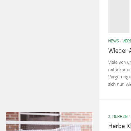
NEWS
/
VER
Wieder 
Viele von 
mitbekomme
Vergütunge
sich nun w
2. HERREN
/
Herbe K