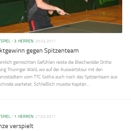
SPIEL
/
3. HERREN
29.03.2017
ktgewinn gegen Spitzenteam
iemlich gemischten Gefühlen reiste die Bleicheröder Dritte
ung Thüringer Wald, wo auf der Auswärtstour mit den
enzstädtern vom TTC Gotha auch noch das Spitzenteam aus
richroda wartetet. Schließlich musste Kapitän…
SPIEL
/
1. HERREN
27.03.2017
ze verspielt