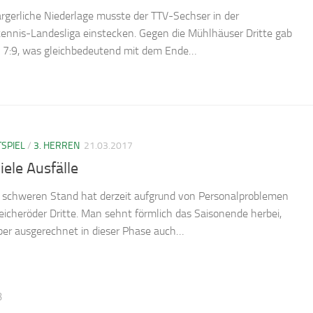
ärgerliche Niederlage musste der TTV-Sechser in der
tennis-Landesliga einstecken. Gegen die Mühlhäuser Dritte gab
n 7:9, was gleichbedeutend mit dem Ende…
SPIEL
/
3. HERREN
21.03.2017
iele Ausfälle
 schweren Stand hat derzeit aufgrund von Personalproblemen
leicheröder Dritte. Man sehnt förmlich das Saisonende herbei,
ber ausgerechnet in dieser Phase auch…
3