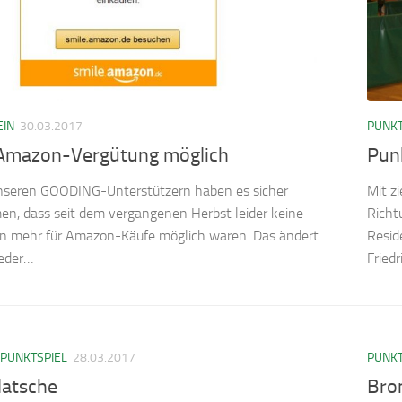
EIN
30.03.2017
PUNKT
Amazon-Vergütung möglich
Pun
unseren GOODING-Unterstützern haben es sicher
Mit z
n, dass seit dem vergangenen Herbst leider keine
Richt
n mehr für Amazon-Käufe möglich waren. Das ändert
Resid
ieder…
Fried
PUNKTSPIEL
28.03.2017
PUNKT
latsche
Bron