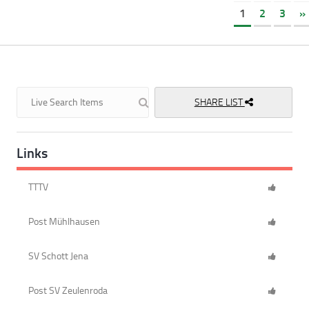
1
2
3
»
SHARE LIST
Links
TTTV
Post Mühlhausen
SV Schott Jena
Post SV Zeulenroda