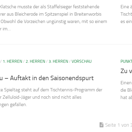
Klatsche musste der als Staffelsieger feststehende
Eine 
rer aus Bleicherode im Spitzenspiel in Breitenworbis
Tisch
 Obwohl die Vorzeichen ungünstig waren, mit so einem
es ei
r im…
/
1. HERREN
/
2. HERREN
/
3. HERREN
/
VORSCHAU
PUNKT
Zu v
u – Auftakt in den Saisonendspurt
Einen
te Spieltag steht auf dem Tischtennis-Programm der
die B
r Zelluloid-Jäger und noch sind nicht alles
hat a
gen gefallen.
Seite 1 von 