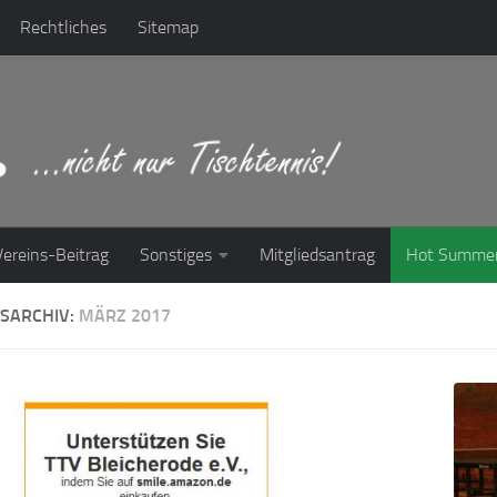
Rechtliches
Sitemap
Vereins-Beitrag
Sonstiges
Mitgliedsantrag
Hot Summe
SARCHIV:
MÄRZ 2017