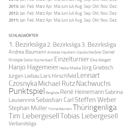
2013
:
Jan.
Feb.
März
Apr.
Mai
Juni
Juli
Aug.
Sep.
Okt.
Nov.
Dez.
2012
:
Jan.
Feb.
März
Apr.
Mai
Juni
Juli
Aug.
Sep.
Okt.
Nov.
Dez.
2011
:
Jan.
Feb.
März
Apr.
Mai
Juni
Juli
Aug.
Sep.
Okt.
Nov.
Dez.
SCHLAGWÖRTER
1. Bezirksliga
2. Bezirksliga
3. Bezirksliga
Andrea Baumann
Daniel
Andreas Haustein
Claudia Meißner
Einzelturnier
Knospe
Elke Weigelt
Dieter Eschenbach
Hanjo Hagemeier
Jörg Griebsch
Heike Mielke
Lennart
Lars Hirschfeld
Jürgen Liebau
Czosnyka
Nachwuchs
Michael Rutz
Punktspiel
René Heinemann
Sabrina
Rangliste
Steffen Weber
Sebastian Carl
Leusenrink
Thüringenliga
Stephan Müller
Thomas Baumann
Tim Liebergesell
Tobias Liebergesell
Verbandsliga