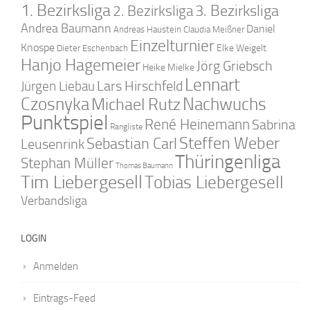
1. Bezirksliga
2. Bezirksliga
3. Bezirksliga
Andrea Baumann
Daniel
Andreas Haustein
Claudia Meißner
Einzelturnier
Knospe
Elke Weigelt
Dieter Eschenbach
Hanjo Hagemeier
Jörg Griebsch
Heike Mielke
Lennart
Lars Hirschfeld
Jürgen Liebau
Czosnyka
Nachwuchs
Michael Rutz
Punktspiel
René Heinemann
Sabrina
Rangliste
Steffen Weber
Sebastian Carl
Leusenrink
Thüringenliga
Stephan Müller
Thomas Baumann
Tim Liebergesell
Tobias Liebergesell
Verbandsliga
LOGIN
Anmelden
Eintrags-Feed