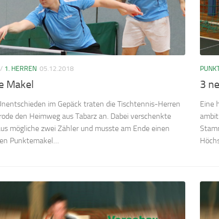
/
1. HERREN
05.12.2018
PUNKT
te Makel
3 ne
Unentschieden im Gepäck traten die Tischtennis-Herren
Eine 
erode den Heimweg aus Tabarz an. Dabei verschenkte
ambit
us mögliche zwei Zähler und musste am Ende einen
Stamm
ten Punktemakel…
Höchs