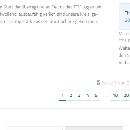
 Start der überregionalen Teams des TTV, sagen wir
Th
wollend, ausbaufähig verlief, sind unsere Kreisliga-
20
samt richtig stark aus den Startlöchern gekommen….
Mit d
TTV-R
Weite
den S
Verba
Seite 1 von 
1
2
3
4
5
...
10
20