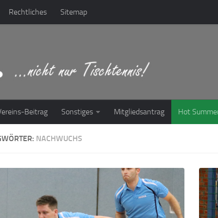
Rechtliches
Sitemap
Vereins-Beitrag
Sonstiges
Mitgliedsantrag
Hot Summe
GWÖRTER:
NACHWUCHS