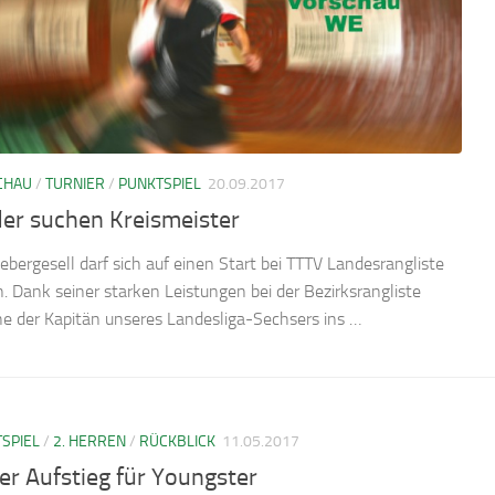
CHAU
/
TURNIER
/
PUNKTSPIEL
20.09.2017
der suchen Kreismeister
iebergesell darf sich auf einen Start bei TTTV Landesrangliste
n. Dank seiner starken Leistungen bei der Bezirksrangliste
he der Kapitän unseres Landesliga-Sechsers ins …
SPIEL
/
2. HERREN
/
RÜCKBLICK
11.05.2017
er Aufstieg für Youngster