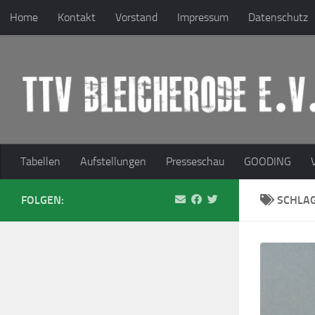
Home
Kontakt
Vorstand
Impressum
Datenschutz
Zum Inhalt springen
Tabellen
Aufstellungen
Presseschau
GOODING
FOLGEN:
SCHLA