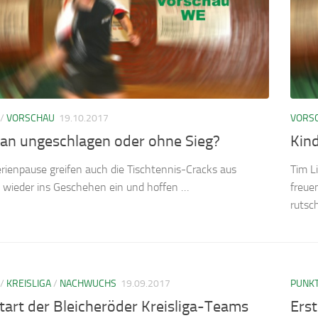
/
VORSCHAU
19.10.2017
VORS
man ungeschlagen oder ohne Sieg?
Kin
rienpause greifen auch die Tischtennis-Cracks aus
Tim L
 wieder ins Geschehen ein und hoffen …
freue
rutsc
/
KREISLIGA
/
NACHWUCHS
19.09.2017
PUNKT
art der Bleicheröder Kreisliga-Teams
Erst