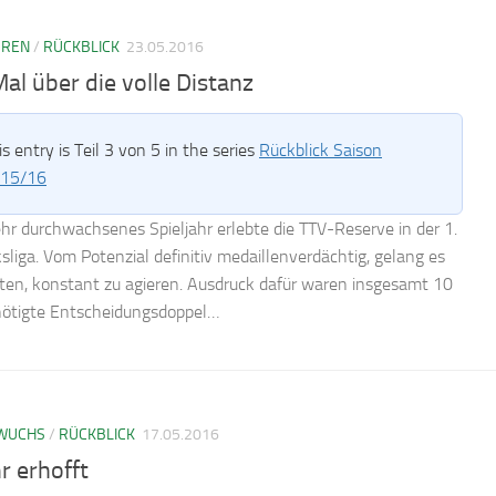
RREN
/
RÜCKBLICK
23.05.2016
al über die volle Distanz
is entry is Teil 3 von 5 in the series
Rückblick Saison
15/16
ehr durchwachsenes Spieljahr erlebte die TTV-Reserve in der 1.
ksliga. Vom Potenzial definitiv medaillenverdächtig, gelang es
lten, konstant zu agieren. Ausdruck dafür waren insgesamt 10
enötigte Entscheidungsdoppel…
WUCHS
/
RÜCKBLICK
17.05.2016
r erhofft