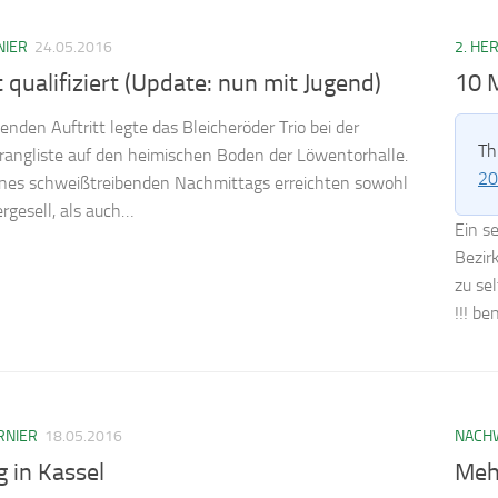
NIER
24.05.2016
2. HE
 qualifiziert (Update: nun mit Jugend)
10 M
enden Auftritt legte das Bleicheröder Trio bei der
Th
rangliste auf den heimischen Boden der Löwentorhalle.
20
nes schweißtreibenden Nachmittags erreichten sowohl
ergesell, als auch…
Ein s
Bezir
zu se
!!! b
RNIER
18.05.2016
NACH
g in Kassel
Meh