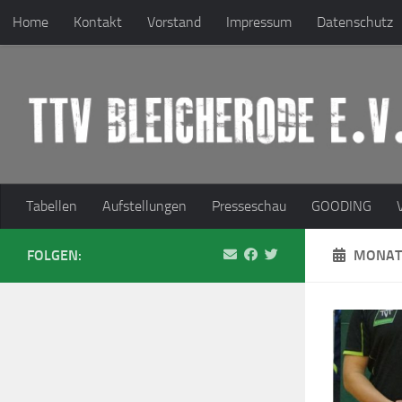
Home
Kontakt
Vorstand
Impressum
Datenschutz
Zum Inhalt springen
Tabellen
Aufstellungen
Presseschau
GOODING
FOLGEN:
MONAT