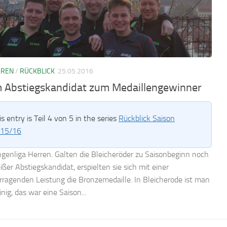
RREN
/
RÜCKBLICK
25.05.2016
 Abstiegskandidat zum Medaillengewinner
is entry is Teil 4 von 5 in the series
Rückblick Saison
15/16
ngenliga Herren. Galten die Bleicheröder zu Saisonbeginn noch
ißer Abstiegskandidat, erspielten sie sich mit einer
rragenden Leistung die Bronzemedaille. In Bleicherode ist man
inig, das war eine Saison...