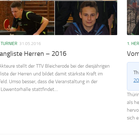
/
TURNIER
31.05.2016
1. HE
angliste Herren – 2016
Vom
Akteure stellt der TTV Bleicherode bei der diesjährigen
Th
liste der Herren und bildet damit stärkste Kraft im
20
eld. Umso besser, dass die Veranstaltung in der
Löwentorhalle stattfindet....
Thüri
als he
hervo
sich e