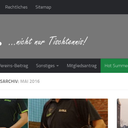
Rechtliches
Sitemap
Vereins-Beitrag
Sonstiges
Mitgliedsantrag
Hot Summe
SARCHIV:
MAI 2016