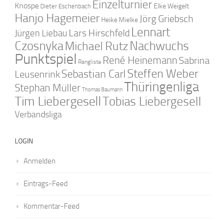
Einzelturnier
Knospe
Elke Weigelt
Dieter Eschenbach
Hanjo Hagemeier
Jörg Griebsch
Heike Mielke
Lennart
Lars Hirschfeld
Jürgen Liebau
Czosnyka
Nachwuchs
Michael Rutz
Punktspiel
René Heinemann
Sabrina
Rangliste
Steffen Weber
Sebastian Carl
Leusenrink
Thüringenliga
Stephan Müller
Thomas Baumann
Tim Liebergesell
Tobias Liebergesell
Verbandsliga
LOGIN
Anmelden
Eintrags-Feed
Kommentar-Feed