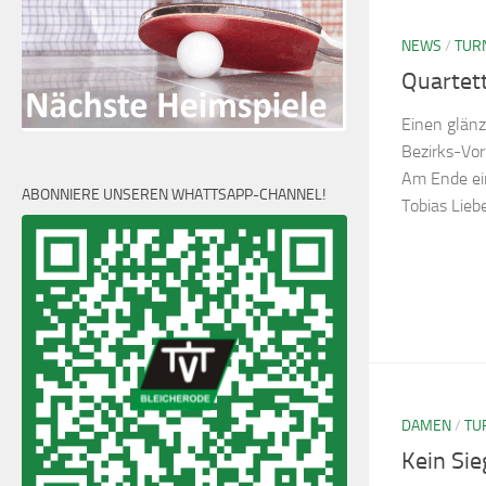
NEWS
/
TUR
Quartett
Einen glänz
Bezirks-Vor
Am Ende ei
ABONNIERE UNSEREN WHATTSAPP-CHANNEL!
Tobias Lieb
DAMEN
/
TU
Kein Sie