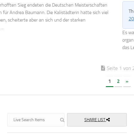
rhofften Sieg endeten die Deutschen Meisterschaften
Th
n für Andrea Baumann. Die Kalistädterin hatte sich viel
20
, scheiterte aber an sich und der starken
….
Es war
organ
das L
Seite 1 von 
1
2
»
SHARE LIST