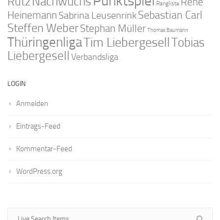
Punktspiel
Nachwuchs
Rutz
René
Rangliste
Sebastian Carl
Heinemann
Sabrina Leusenrink
Steffen Weber
Stephan Müller
Thomas Baumann
Thüringenliga
Tim Liebergesell
Tobias
Liebergesell
Verbandsliga
LOGIN
Anmelden
Eintrags-Feed
Kommentar-Feed
WordPress.org