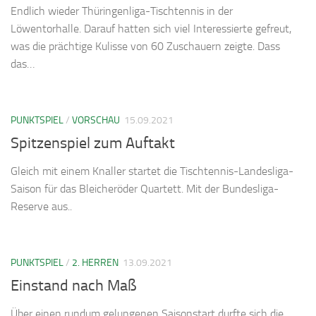
Endlich wieder Thüringenliga-Tischtennis in der
Löwentorhalle. Darauf hatten sich viel Interessierte gefreut,
was die prächtige Kulisse von 60 Zuschauern zeigte. Dass
das…
PUNKTSPIEL
/
VORSCHAU
15.09.2021
Spitzenspiel zum Auftakt
Gleich mit einem Knaller startet die Tischtennis-Landesliga-
Saison für das Bleicheröder Quartett. Mit der Bundesliga-
Reserve aus..
PUNKTSPIEL
/
2. HERREN
13.09.2021
Einstand nach Maß
Über einen rundum gelungenen Saisonstart durfte sich die