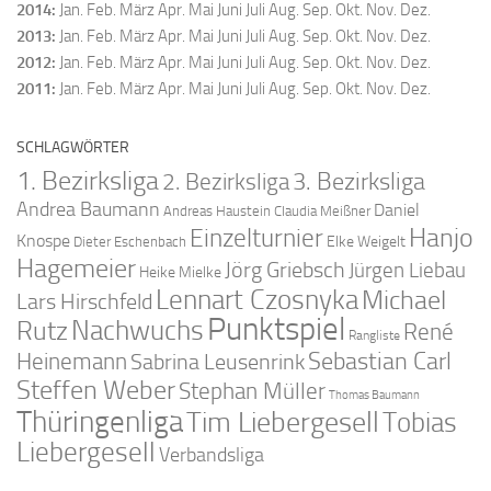
2014
:
Jan.
Feb.
März
Apr.
Mai
Juni
Juli
Aug.
Sep.
Okt.
Nov.
Dez.
2013
:
Jan.
Feb.
März
Apr.
Mai
Juni
Juli
Aug.
Sep.
Okt.
Nov.
Dez.
2012
:
Jan.
Feb.
März
Apr.
Mai
Juni
Juli
Aug.
Sep.
Okt.
Nov.
Dez.
2011
:
Jan.
Feb.
März
Apr.
Mai
Juni
Juli
Aug.
Sep.
Okt.
Nov.
Dez.
SCHLAGWÖRTER
1. Bezirksliga
2. Bezirksliga
3. Bezirksliga
Andrea Baumann
Daniel
Andreas Haustein
Claudia Meißner
Hanjo
Einzelturnier
Knospe
Elke Weigelt
Dieter Eschenbach
Hagemeier
Jörg Griebsch
Jürgen Liebau
Heike Mielke
Lennart Czosnyka
Michael
Lars Hirschfeld
Punktspiel
Nachwuchs
Rutz
René
Rangliste
Sebastian Carl
Heinemann
Sabrina Leusenrink
Steffen Weber
Stephan Müller
Thomas Baumann
Thüringenliga
Tim Liebergesell
Tobias
Liebergesell
Verbandsliga