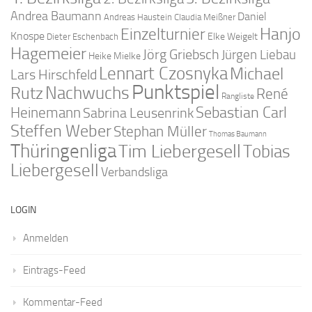
Andrea Baumann
Daniel
Andreas Haustein
Claudia Meißner
Hanjo
Einzelturnier
Knospe
Elke Weigelt
Dieter Eschenbach
Hagemeier
Jörg Griebsch
Jürgen Liebau
Heike Mielke
Lennart Czosnyka
Michael
Lars Hirschfeld
Punktspiel
Nachwuchs
Rutz
René
Rangliste
Sebastian Carl
Heinemann
Sabrina Leusenrink
Steffen Weber
Stephan Müller
Thomas Baumann
Thüringenliga
Tim Liebergesell
Tobias
Liebergesell
Verbandsliga
LOGIN
Anmelden
Eintrags-Feed
Kommentar-Feed