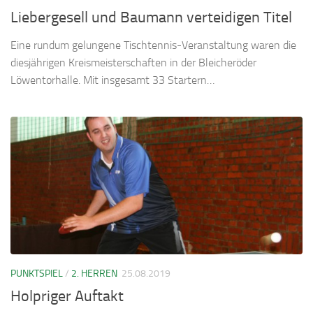
Liebergesell und Baumann verteidigen Titel
Eine rundum gelungene Tischtennis-Veranstaltung waren die
diesjährigen Kreismeisterschaften in der Bleicheröder
Löwentorhalle. Mit insgesamt 33 Startern…
PUNKTSPIEL
/
2. HERREN
25.08.2019
Holpriger Auftakt