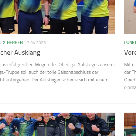
/
2. HERREN
17.04.2026
PUNKT
icher Ausklang
Vore
aus erfolgreichen Wogen des Oberliga-Aufstieges unserer
Mit e
ga-Truppe soll auch der tolle Saisonabschluss der
der T
ht untergehen. Der Aufsteiger sicherte sich mit einem
Oberh
einma