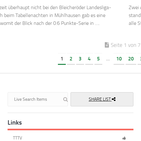
rzeit überhaupt nicht bei den Bleicheröder Landesliga-
Zwei 
ch beim Tabellenachten in Mühlhausen gab es eine
stand
 womit der Blick nach der 0:6 Punkte-Serie in ….
alle 
Seite 1 von 
1
2
3
4
5
...
10
20
SHARE LIST
Links
TTTV