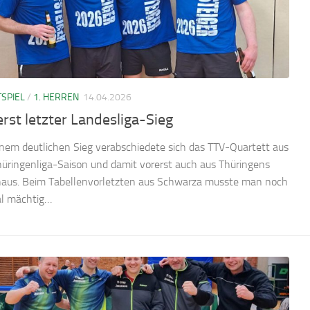
SPIEL
/
1. HERREN
14.04.2026
rst letzter Landesliga-Sieg
inem deutlichen Sieg verabschiedete sich das TTV-Quartett aus
hüringenliga-Saison und damit vorerst auch aus Thüringens
aus. Beim Tabellenvorletzten aus Schwarza musste man noch
l mächtig…