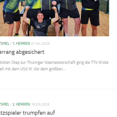
SPIEL
/
1. HERREN
01.04.2026
errang abgesichert
etzten Step zur Thüringer Vizemeisterschaft ging die TTV-Erste
ell mit dem USV III. Vor dem größten…
SPIEL
/
2. HERREN
16.03.2026
tzspieler trumpfen auf