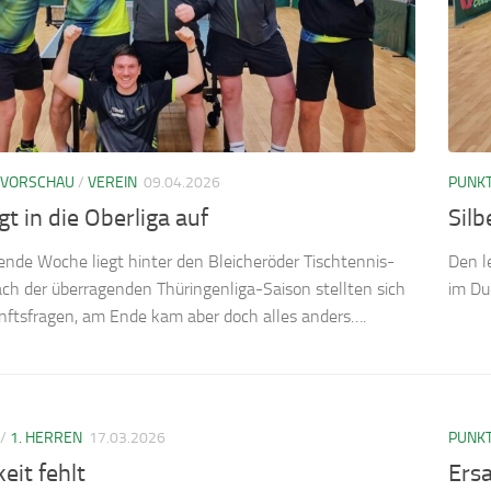
VORSCHAU
/
VEREIN
09.04.2026
PUNKT
gt in die Oberliga auf
Silb
ende Woche liegt hinter den Bleicheröder Tischtennis-
Den l
ach der überragenden Thüringenliga-Saison stellten sich
im Du
nftsfragen, am Ende kam aber doch alles anders….
/
1. HERREN
17.03.2026
PUNKT
eit fehlt
Ersa