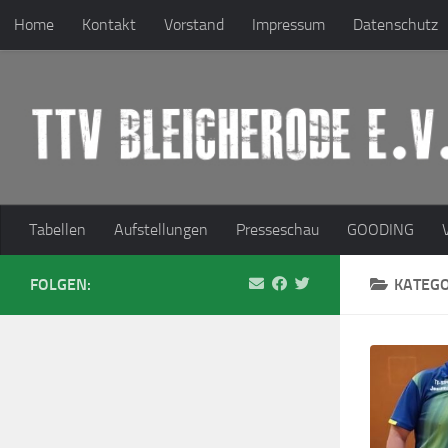
Home
Kontakt
Vorstand
Impressum
Datenschutz
Zum Inhalt springen
Tabellen
Aufstellungen
Presseschau
GOODING
FOLGEN:
KATEGO