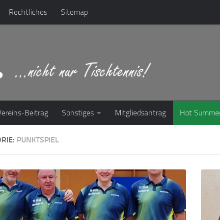
Rechtliches
Sitemap
Vereins-Beitrag
Sonstiges
Mitgliedsantrag
Hot Summe
RIE:
PUNKTSPIEL