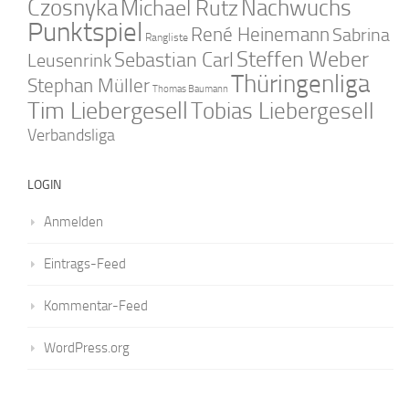
Czosnyka
Nachwuchs
Michael Rutz
Punktspiel
René Heinemann
Sabrina
Rangliste
Steffen Weber
Sebastian Carl
Leusenrink
Thüringenliga
Stephan Müller
Thomas Baumann
Tim Liebergesell
Tobias Liebergesell
Verbandsliga
LOGIN
Anmelden
Eintrags-Feed
Kommentar-Feed
WordPress.org