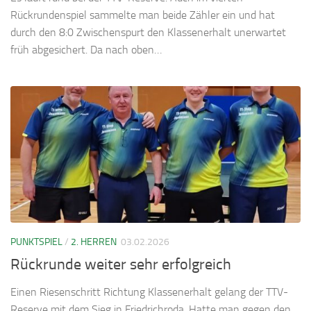
Rückrundenspiel sammelte man beide Zähler ein und hat
durch den 8:0 Zwischenspurt den Klassenerhalt unerwartet
früh abgesichert. Da nach oben…
PUNKTSPIEL
/
2. HERREN
03.02.2026
Rückrunde weiter sehr erfolgreich
Einen Riesenschritt Richtung Klassenerhalt gelang der TTV-
Reserve mit dem Sieg in Friedrichroda. Hatte man gegen den