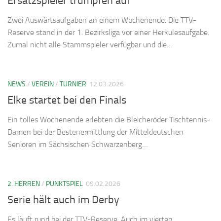
Ersatzspieler trumpfen auf
Zwei Auswärtsaufgaben an einem Wochenende: Die TTV-
Reserve stand in der 1. Bezirksliga vor einer Herkulesaufgabe.
Zumal nicht alle Stammspieler verfügbar und die…
NEWS
/
VEREIN
/
TURNIER
12.03.2026
Elke startet bei den Finals
Ein tolles Wochenende erlebten die Bleicheröder Tischtennis-
Damen bei der Bestenermittlung der Mitteldeutschen
Senioren im Sächsischen Schwarzenberg…
2. HERREN
/
PUNKTSPIEL
09.02.2026
Serie hält auch im Derby
Es läuft rund bei der TTV-Reserve. Auch im vierten