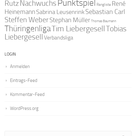
Punktspiel
Nachwuchs
Rutz
René
Rangliste
Sebastian Carl
Heinemann
Sabrina Leusenrink
Steffen Weber
Stephan Müller
Thomas Baumann
Thüringenliga
Tim Liebergesell
Tobias
Liebergesell
Verbandsliga
LOGIN
Anmelden
Eintrags-Feed
Kommentar-Feed
WordPress.org