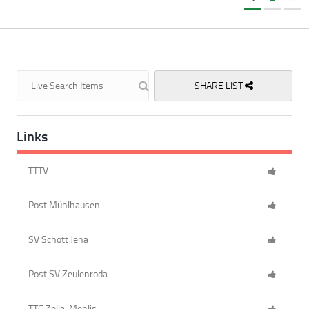
SHARE LIST
Links
TTTV
Post Mühlhausen
SV Schott Jena
Post SV Zeulenroda
TTC Zella-Mehlis