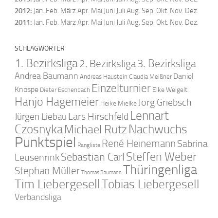
2012
:
Jan.
Feb.
März
Apr.
Mai
Juni
Juli
Aug.
Sep.
Okt.
Nov.
Dez.
2011
:
Jan.
Feb.
März
Apr.
Mai
Juni
Juli
Aug.
Sep.
Okt.
Nov.
Dez.
SCHLAGWÖRTER
1. Bezirksliga
2. Bezirksliga
3. Bezirksliga
Andrea Baumann
Daniel
Andreas Haustein
Claudia Meißner
Einzelturnier
Knospe
Elke Weigelt
Dieter Eschenbach
Hanjo Hagemeier
Jörg Griebsch
Heike Mielke
Lennart
Lars Hirschfeld
Jürgen Liebau
Czosnyka
Nachwuchs
Michael Rutz
Punktspiel
René Heinemann
Sabrina
Rangliste
Steffen Weber
Sebastian Carl
Leusenrink
Thüringenliga
Stephan Müller
Thomas Baumann
Tim Liebergesell
Tobias Liebergesell
Verbandsliga