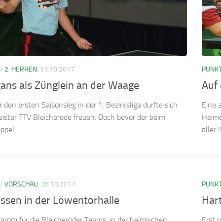
/
2. HERREN
31.10.2017
PUNKT
ans als Zünglein an der Waage
Auf
 den ersten Saisonsieg in der 1. Bezirksliga durfte sich
Eine 
ister TTV Bleicherode freuen. Doch bevor der beim
Heimd
oppel…
aller
/
VORSCHAU
26.10.2017
PUNKT
ssen in der Löwentorhalle
Hart
ramm für die Bleicheröder Teams, in der heimischen
Erst 