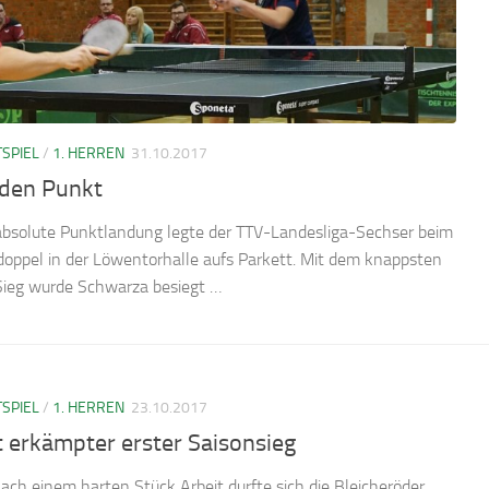
SPIEL
/
1. HERREN
31.10.2017
 den Punkt
absolute Punktlandung legte der TTV-Landesliga-Sechser beim
oppel in der Löwentorhalle aufs Parkett. Mit dem knappsten
 Sieg wurde Schwarza besiegt …
SPIEL
/
1. HERREN
23.10.2017
 erkämpter erster Saisonsieg
nach einem harten Stück Arbeit durfte sich die Bleicheröder