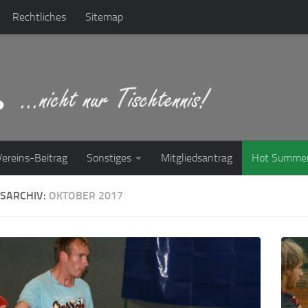
Rechtliches
Sitemap
Vereins-Beitrag
Sonstiges
Mitgliedsantrag
Hot Summe
SARCHIV:
OKTOBER 2017