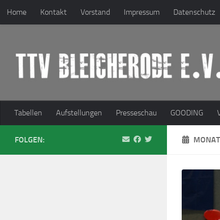
Home
Kontakt
Vorstand
Impressum
Datenschutz
Zum Inhalt springen
Tabellen
Aufstellungen
Presseschau
GOODING
FOLGEN:
MONAT