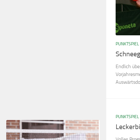
PUNKTSPIEL
Schneeg
Endlich über
Vorjahresme
Auswärtsd
PUNKTSPIEL
Leckerbi
Volles Prog