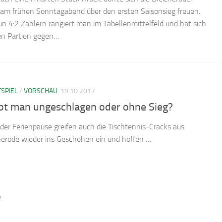
 am frühen Sonntagabend über den ersten Saisonsieg freuen.
un 4:2 Zählern rangiert man im Tabellenmittelfeld und hat sich
en Partien gegen…
SPIEL
/
VORSCHAU
19.10.2017
ibt man ungeschlagen oder ohne Sieg?
der Ferienpause greifen auch die Tischtennis-Cracks aus
herode wieder ins Geschehen ein und hoffen …
2