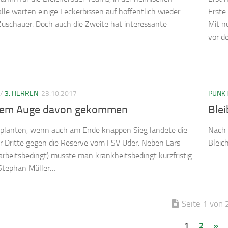
le warten einige Leckerbissen auf hoffentlich wieder
Erste
Zuschauer. Doch auch die Zweite hat interessante
Mit n
vor d
/
3. HERREN
23.10.2017
PUNKT
uem Auge davon gekommen
Ble
eplanten, wenn auch am Ende knappen Sieg landete die
Nach 
r Dritte gegen die Reserve vom FSV Uder. Neben Lars
Bleic
(arbeitsbedingt) musste man krankheitsbedingt kurzfristig
Stephan Müller…
Seite 1 von 
1
2
»