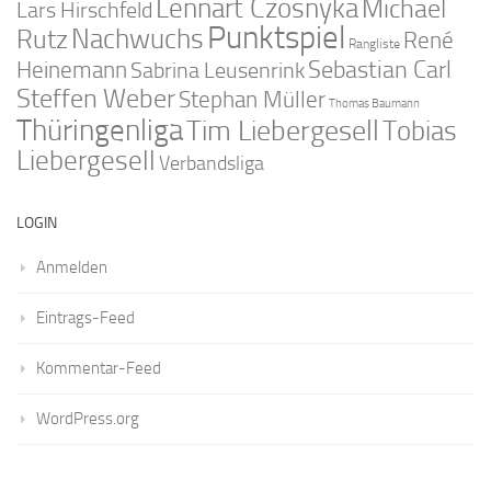
Lennart Czosnyka
Michael
Lars Hirschfeld
Punktspiel
Nachwuchs
Rutz
René
Rangliste
Sebastian Carl
Heinemann
Sabrina Leusenrink
Steffen Weber
Stephan Müller
Thomas Baumann
Thüringenliga
Tim Liebergesell
Tobias
Liebergesell
Verbandsliga
LOGIN
Anmelden
Eintrags-Feed
Kommentar-Feed
WordPress.org