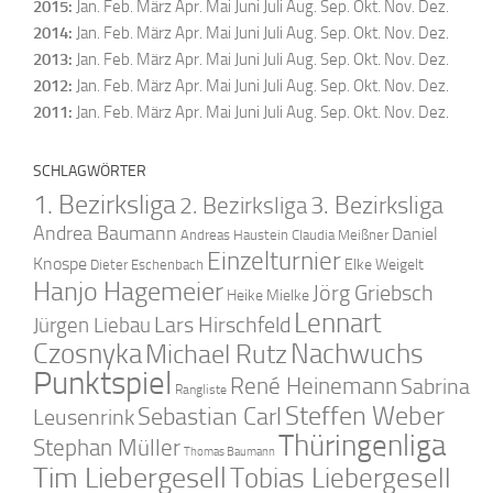
2015
:
Jan.
Feb.
März
Apr.
Mai
Juni
Juli
Aug.
Sep.
Okt.
Nov.
Dez.
2014
:
Jan.
Feb.
März
Apr.
Mai
Juni
Juli
Aug.
Sep.
Okt.
Nov.
Dez.
2013
:
Jan.
Feb.
März
Apr.
Mai
Juni
Juli
Aug.
Sep.
Okt.
Nov.
Dez.
2012
:
Jan.
Feb.
März
Apr.
Mai
Juni
Juli
Aug.
Sep.
Okt.
Nov.
Dez.
2011
:
Jan.
Feb.
März
Apr.
Mai
Juni
Juli
Aug.
Sep.
Okt.
Nov.
Dez.
SCHLAGWÖRTER
1. Bezirksliga
2. Bezirksliga
3. Bezirksliga
Andrea Baumann
Daniel
Andreas Haustein
Claudia Meißner
Einzelturnier
Knospe
Elke Weigelt
Dieter Eschenbach
Hanjo Hagemeier
Jörg Griebsch
Heike Mielke
Lennart
Lars Hirschfeld
Jürgen Liebau
Czosnyka
Nachwuchs
Michael Rutz
Punktspiel
René Heinemann
Sabrina
Rangliste
Steffen Weber
Sebastian Carl
Leusenrink
Thüringenliga
Stephan Müller
Thomas Baumann
Tim Liebergesell
Tobias Liebergesell