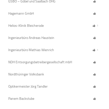
GSBO – Göbel und Saalbach OHG
Hagemann GmbH
Helios-Klinik Bleicherode
1
Ingenieurbüro Andreas Haustein
Ingenieurbüro Mathias Wienrich
1
NDH Entsorgungsbetreibergesellschaft mbH
Nordthüringer Volksbank
Optikermeister Jörg Tandler
Panem Backstube