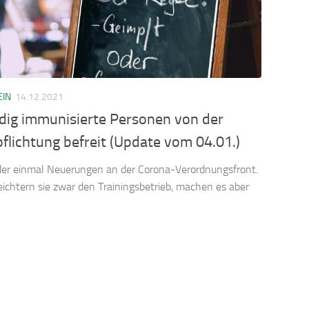
EIN
14.12.2021
ndig immunisierte Personen von der
flichtung befreit (Update vom 04.01.)
der einmal Neuerungen an der Corona-Verordnungsfront.
eichtern sie zwar den Trainingsbetrieb, machen es aber