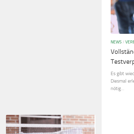
NEWS
/
VER
Vollstä
Testverp
Es gibt wie
Diesmal erl
nötig…