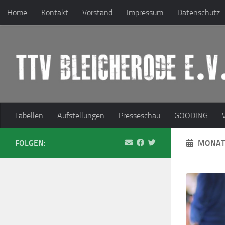
Home
Kontakt
Vorstand
Impressum
Datenschutz
Zum Inhalt springen
Tabellen
Aufstellungen
Presseschau
GOODING
FOLGEN:
MONAT