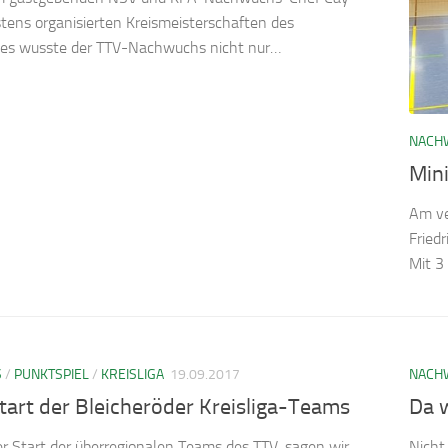
tens organisierten Kreismeisterschaften des
s wusste der TTV-Nachwuchs nicht nur…
NACH
Min
Am ve
Fried
Mit 3
S
/
PUNKTSPIEL
/
KREISLIGA
19.09.2017
NACH
art der Bleicheröder Kreisliga-Teams
Da 
 Start der überregionalen Teams des TTV, sagen wir
Nicht