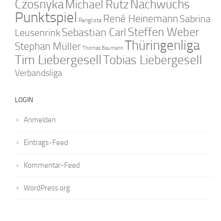
Czosnyka
Nachwuchs
Michael Rutz
Punktspiel
René Heinemann
Sabrina
Rangliste
Steffen Weber
Sebastian Carl
Leusenrink
Thüringenliga
Stephan Müller
Thomas Baumann
Tim Liebergesell
Tobias Liebergesell
Verbandsliga
LOGIN
Anmelden
Eintrags-Feed
Kommentar-Feed
WordPress.org