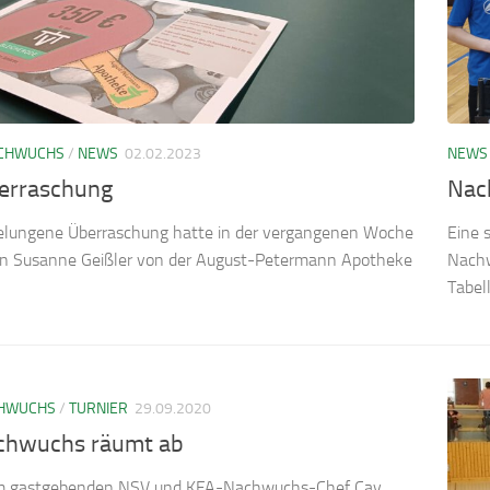
CHWUCHS
/
NEWS
02.02.2023
NEWS
berraschung
Nac
gelungene Überraschung hatte in der vergangenen Woche
Eine 
rin Susanne Geißler von der August-Petermann Apotheke
Nachw
Tabel
HWUCHS
/
TURNIER
29.09.2020
chwuchs räumt ab
m gastgebenden NSV und KFA-Nachwuchs-Chef Cay