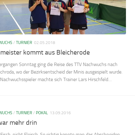
WUCHS
/
TURNIER
02.05.2018
imeister kommt aus Bleicherode
rgangen Sonntag ging die Reise des TTV Nachwuchs nach
richroda, wo der Bezirksentscheid der Minis ausgespielt wurde.
 Nachwuchsspieler machte sich Trainer Lars Hirschfeld…
WUCHS
/
TURNIER
/
POKAL
13.09.2016
war mehr drin
 Fisch, nicht Fleisch. So richtig konnte man das Abschneiden