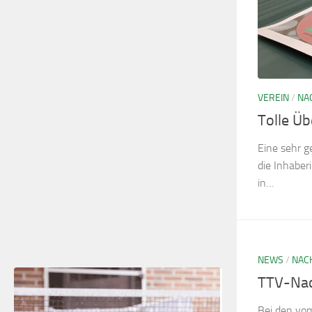
VEREIN
/
NA
Tolle Ü
Eine sehr 
die Inhabe
in…
NEWS
/
NAC
TTV-Na
Bei den vo