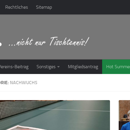
Rechtliches
Sitemap
Vereins-Beitrag
Sonstiges
Mitgliedsantrag
Hot Summe
RIE:
NACHWUCHS