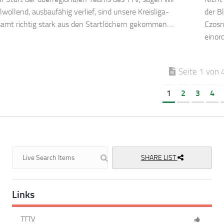
wollend, ausbaufähig verlief, sind unsere Kreisliga-
der B
samt richtig stark aus den Startlöchern gekommen….
Czosn
einor
Seite 1 von 
1
2
3
4
SHARE LIST
Links
TTTV