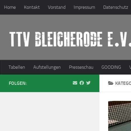
Home
Kontakt
Vorstand
Impressum
Datenschutz
Zum Inhalt springen
Tabellen
Aufstellungen
Presseschau
GOODING
FOLGEN:
KATEGO