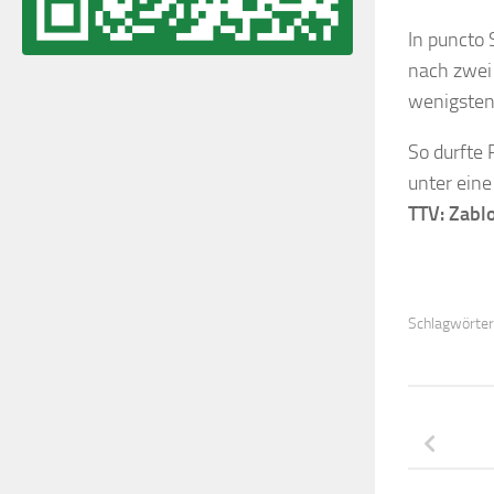
In puncto
nach zwei 
wenigstens
So durfte
unter ein
TTV: Zablo
Schlagwörter