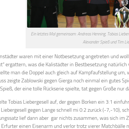
Ein letztes Mal gemeinsam: Andreas Henning, Tobias Lieberg
Alexander Spieß und Tim Lie
nstädter waren mit einer Notbesetzung angetreten und woll
“ ergattern, was die Kalistädter in Bestbesetzung natürlich
ellte man die Doppel auch gleich auf Kampfaufstellung um, 
ss zeigte Zablowski gegen Gierga noch einmal ein gutes Spiel,
Spieß, der eine tolle Rückserie spielte, tat gegen Große nur da
elte Tobias Liebergesell auf, der gegen Borken ein 3:1 einf
 Liebergesell gegen Lange schnell mi 0:2 zurück (-7,-10), s
ungssatz lief dann aber gar nichts zusammen, was sich im
Erfurter einen Eisenarm und verlor trotz vierer Matchbälle 