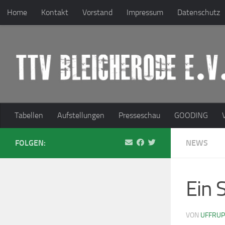
Home
Kontakt
Vorstand
Impressum
Datenschutz
Zum Inhalt springen
Tabellen
Aufstellungen
Presseschau
GOODING
FOLGEN:
NEWS
Ein 
VON
UFFRU