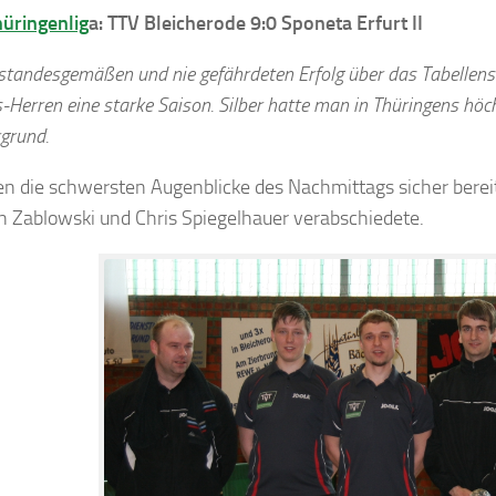
üringenlig
a: TTV Bleicherode 9:0 Sponeta Erfurt II
standesgemäßen und nie gefährdeten Erfolg über das Tabellensc
-Herren eine starke Saison. Silber hatte man in Thüringens höch
grund.
en die schwersten Augenblicke des Nachmittags sicher bere
n Zablowski und Chris Spiegelhauer verabschiedete.