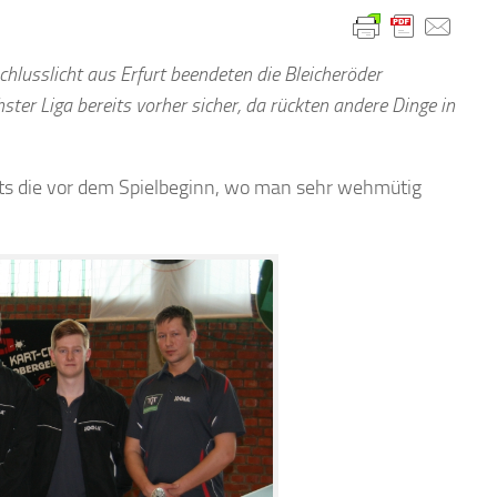
hlusslicht aus Erfurt beendeten die Bleicheröder
ster Liga bereits vorher sicher, da rückten andere Dinge in
its die vor dem Spielbeginn, wo man sehr wehmütig