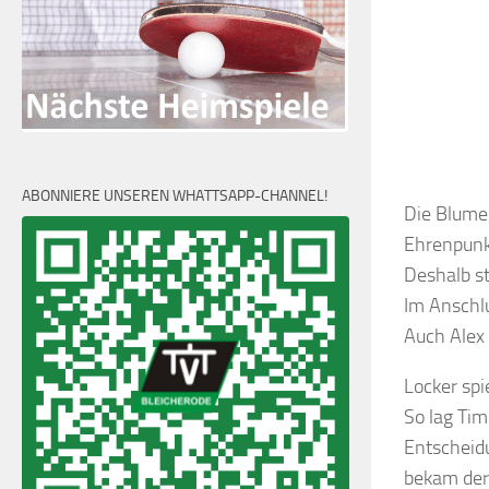
ABONNIERE UNSEREN WHATTSAPP-CHANNEL!
Die Blume
Ehrenpunkt
Deshalb st
Im Anschlu
Auch Alex 
Locker spi
So lag Tim
Entscheid
bekam der 