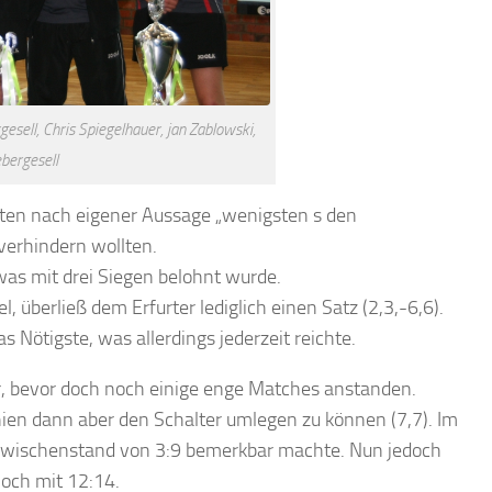
esell, Chris Spiegelhauer, jan Zablowski,
bergesell
ten nach eigener Aussage „wenigsten s den
 verhindern wollten.
was mit drei Siegen belohnt wurde.
 überließ dem Erfurter lediglich einen Satz (2,3,-6,6).
s Nötigste, was allerdings jederzeit reichte.
uhr, bevor doch noch einige enge Matches anstanden.
chien dann aber den Schalter umlegen zu können (7,7). Im
 Zwischenstand von 3:9 bemerkbar machte. Nun jedoch
noch mit 12:14.