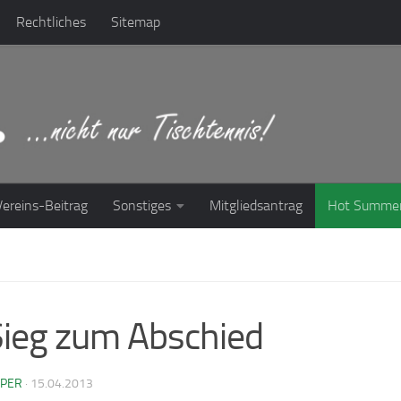
Rechtliches
Sitemap
Vereins-Beitrag
Sonstiges
Mitgliedsantrag
Hot Summe
Sieg zum Abschied
PPER
·
15.04.2013