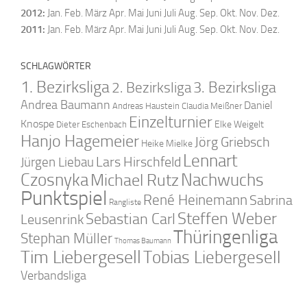
2012
:
Jan.
Feb.
März
Apr.
Mai
Juni
Juli
Aug.
Sep.
Okt.
Nov.
Dez.
2011
:
Jan.
Feb.
März
Apr.
Mai
Juni
Juli
Aug.
Sep.
Okt.
Nov.
Dez.
SCHLAGWÖRTER
1. Bezirksliga
2. Bezirksliga
3. Bezirksliga
Andrea Baumann
Daniel
Andreas Haustein
Claudia Meißner
Einzelturnier
Knospe
Elke Weigelt
Dieter Eschenbach
Hanjo Hagemeier
Jörg Griebsch
Heike Mielke
Lennart
Lars Hirschfeld
Jürgen Liebau
Czosnyka
Nachwuchs
Michael Rutz
Punktspiel
René Heinemann
Sabrina
Rangliste
Steffen Weber
Sebastian Carl
Leusenrink
Thüringenliga
Stephan Müller
Thomas Baumann
Tim Liebergesell
Tobias Liebergesell
Verbandsliga