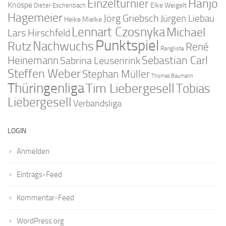
Hanjo
Einzelturnier
Knospe
Elke Weigelt
Dieter Eschenbach
Hagemeier
Jörg Griebsch
Jürgen Liebau
Heike Mielke
Lennart Czosnyka
Michael
Lars Hirschfeld
Punktspiel
Nachwuchs
Rutz
René
Rangliste
Sebastian Carl
Heinemann
Sabrina Leusenrink
Steffen Weber
Stephan Müller
Thomas Baumann
Thüringenliga
Tim Liebergesell
Tobias
Liebergesell
Verbandsliga
LOGIN
Anmelden
Eintrags-Feed
Kommentar-Feed
WordPress.org