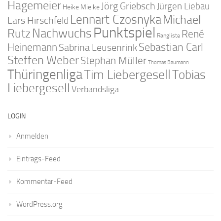
Hagemeier
Jörg Griebsch
Jürgen Liebau
Heike Mielke
Lennart Czosnyka
Michael
Lars Hirschfeld
Punktspiel
Nachwuchs
Rutz
René
Rangliste
Sebastian Carl
Heinemann
Sabrina Leusenrink
Steffen Weber
Stephan Müller
Thomas Baumann
Thüringenliga
Tim Liebergesell
Tobias
Liebergesell
Verbandsliga
LOGIN
Anmelden
Eintrags-Feed
Kommentar-Feed
WordPress.org