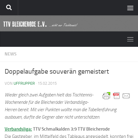
Zum Inhalt springen
NEWS
Doppelaufgabe souverän gemeistert
VON
UFFRUPPER
·
15.02.2015
Wieder gleich zwei Aufgaben hielt das Tischtennis-
Wochenende für die Bleicheröder Verbandsliga-
Herren bereit. Mit vier Punkten wollte man die Tabellenführung
ausbauen, durfte die Gegner aber nicht unterschätzen.
Verbandsliga:
TTV Schmalkalden 3:9 TTV Bleicherode
Die Gastgeber, im Mittelfeld des Tableaus angesiedelt, konnten frei