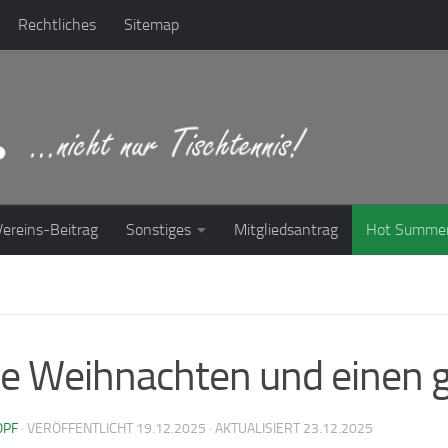
Rechtliches
Sitemap
Vereins-Beitrag
Sonstiges
Mitgliedsantrag
Hot Summe
e Weihnachten und einen 
OPF
· VERÖFFENTLICHT
19.12.2025
· AKTUALISIERT
23.12.2025