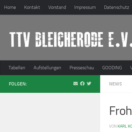
Home
Kontakt
Vorstand
Impressum
Datenschutz
Zum Inhalt springen
Tabellen
Aufstellungen
Presseschau
GOODING
FOLGEN:
NEWS
Froh
VON
KARL K