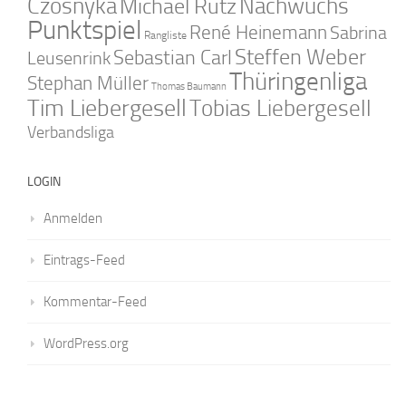
Czosnyka
Nachwuchs
Michael Rutz
Punktspiel
René Heinemann
Sabrina
Rangliste
Steffen Weber
Sebastian Carl
Leusenrink
Thüringenliga
Stephan Müller
Thomas Baumann
Tim Liebergesell
Tobias Liebergesell
Verbandsliga
LOGIN
Anmelden
Eintrags-Feed
Kommentar-Feed
WordPress.org