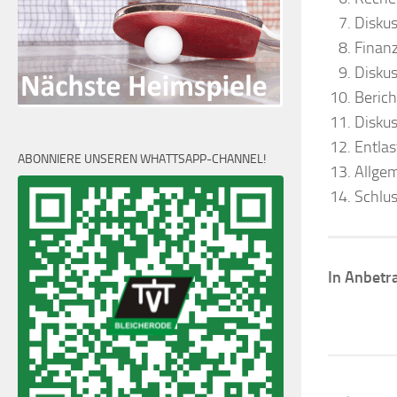
Disku
Finanz
Disku
Berich
Disku
Entlas
ABONNIERE UNSEREN WHATTSAPP-CHANNEL!
Allgem
Schlu
In Anbetr