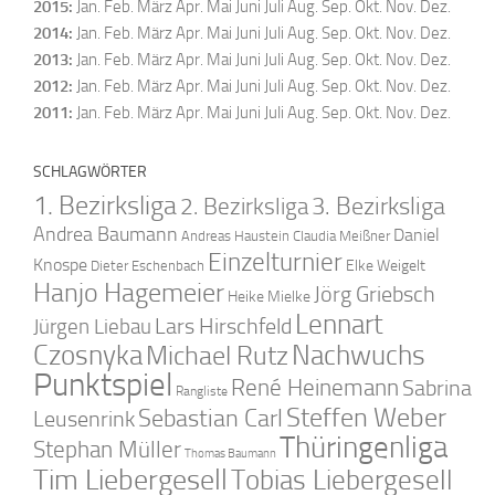
2015
:
Jan.
Feb.
März
Apr.
Mai
Juni
Juli
Aug.
Sep.
Okt.
Nov.
Dez.
2014
:
Jan.
Feb.
März
Apr.
Mai
Juni
Juli
Aug.
Sep.
Okt.
Nov.
Dez.
2013
:
Jan.
Feb.
März
Apr.
Mai
Juni
Juli
Aug.
Sep.
Okt.
Nov.
Dez.
2012
:
Jan.
Feb.
März
Apr.
Mai
Juni
Juli
Aug.
Sep.
Okt.
Nov.
Dez.
2011
:
Jan.
Feb.
März
Apr.
Mai
Juni
Juli
Aug.
Sep.
Okt.
Nov.
Dez.
SCHLAGWÖRTER
1. Bezirksliga
2. Bezirksliga
3. Bezirksliga
Andrea Baumann
Daniel
Andreas Haustein
Claudia Meißner
Einzelturnier
Knospe
Elke Weigelt
Dieter Eschenbach
Hanjo Hagemeier
Jörg Griebsch
Heike Mielke
Lennart
Lars Hirschfeld
Jürgen Liebau
Czosnyka
Nachwuchs
Michael Rutz
Punktspiel
René Heinemann
Sabrina
Rangliste
Steffen Weber
Sebastian Carl
Leusenrink
Thüringenliga
Stephan Müller
Thomas Baumann
Tim Liebergesell
Tobias Liebergesell