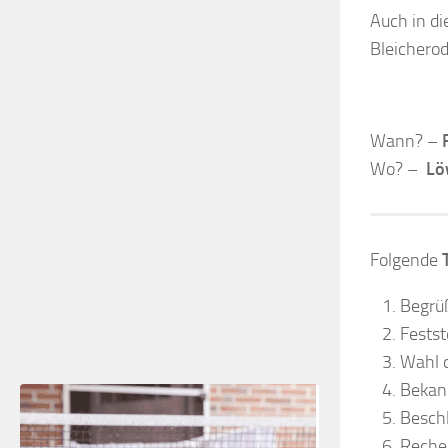
Auch in di
Bleicherod
Wann? –
Wo? –
Lö
Folgende
Begrü
Festst
Wahl 
Bekan
Besch
Reche