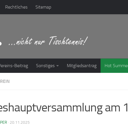
Rechtliches
Sitemap
Vereins-Beitrag
Sonstiges
Mitgliedsantrag
Hot Summe
REIN
reshauptversammlung am 
PPER
·
20.11.2025