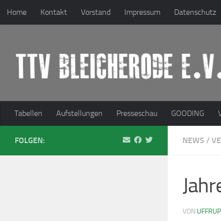
Home
Kontakt
Vorstand
Impressum
Datenschutz
Zum Inhalt springen
Tabellen
Aufstellungen
Presseschau
GOODING
FOLGEN:
NEWS
/
VE
Jah
VON
UFFRU