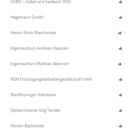
GSBO – Göbel und Saalbach OHG
Hagemann GmbH
Helios-Klinik Bleicherode
1
Ingenieurbüro Andreas Haustein
Ingenieurbüro Mathias Wienrich
1
NDH Entsorgungsbetreibergesellschaft mbH
Nordthüringer Volksbank
Optikermeister Jörg Tandler
Panem Backstube