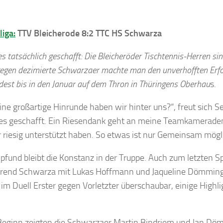
iga:
TTV Bleicherode 8:2 TTC HS Schwarza
s tatsächlich geschafft: Die Bleicheröder Tischtennis-Herren si
egen dezimierte Schwarzaer machte man den unverhofften Erfolg
est bis in den Januar auf dem Thron in Thüringens Oberhau
s.
ine großartige Hinrunde haben wir hinter uns?“, freut sich 
hes geschafft. Ein Riesendank geht an meine Teamkameraden
riesig unterstützt haben. So etwas ist nur Gemeinsam mögl
pfund bleibt die Konstanz in der Truppe. Auch zum letzten 
hrend Schwarza mit Lukas Hoffmann und Jaqueline Dömming a
m Duell Erster gegen Vorletzter überschaubar, einige High
Beginn zeigten die Schwarzaer Martin Bindriem und Jan Döm