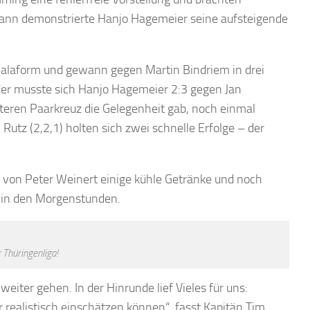
. Dann demonstrierte Hanjo Hagemeier seine aufsteigende
 Galaform und gewann gegen Martin Bindriem in drei
ider musste sich Hanjo Hagemeier 2:3 gegen Jan
eren Paarkreuz die Gelegenheit gab, noch einmal
Rutz (2,2,1) holten sich zwei schnelle Erfolge – der
 von Peter Weinert einige kühle Getränke und noch
 in den Morgenstunden.
 Thüringenliga!
eiter gehen. In der Hinrunde lief Vieles für uns:
realistisch einschätzen können“, fasst Kapitän Tim