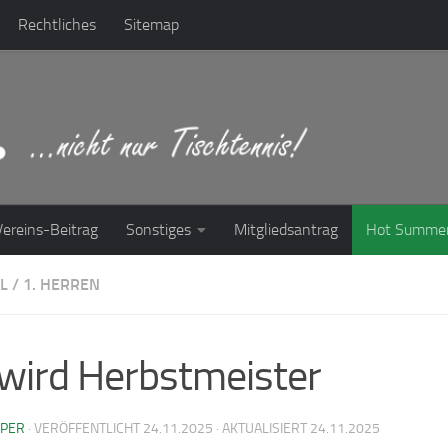
Rechtliches
Sitemap
Vereins-Beitrag
Sonstiges
Mitgliedsantrag
Hot Summe
L
/
1. HERREN
wird Herbstmeister
PPER
· VERÖFFENTLICHT
24.11.2025
· AKTUALISIERT
24.11.2025