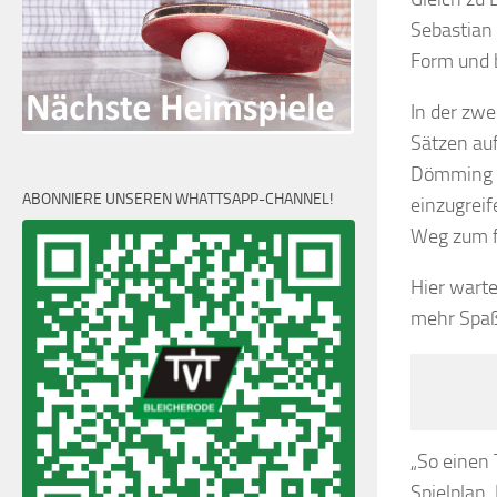
Sebastian 
Form und b
In der zwe
Sätzen auf
Dömming g
ABONNIERE UNSEREN WHATTSAPP-CHANNEL!
einzugreif
Weg zum f
Hier warte
mehr Spaß
„So einen 
Spielplan,