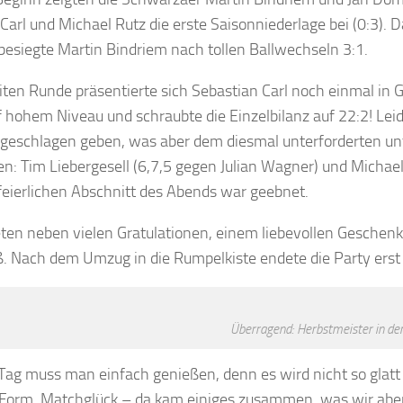
Carl und Michael Rutz die erste Saisonniederlage bei (0:3)
esiegte Martin Bindriem nach tollen Ballwechseln 3:1.
iten Runde präsentierte sich Sebastian Carl noch einmal in
 hohem Niveau und schraubte die Einzelbilanz auf 22:2! Le
eschlagen geben, was aber dem diesmal unterforderten unt
en: Tim Liebergesell (6,7,5 gegen Julian Wagner) und Michael 
eierlichen Abschnitt des Abends war geebnet.
ten neben vielen Gratulationen, einem liebevollen Geschenk
. Nach dem Umzug in die Rumpelkiste endete die Party erst
Überragend: Herbstmeister in der
Tag muss man einfach genießen, denn es wird nicht so glatt w
 Form, Matchglück – da kam einiges zusammen, was wir aber 