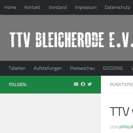
Home
Kontakt
Vorstand
Impressum
Datenschutz
Zum Inhalt springen
Tabellen
Aufstellungen
Presseschau
GOODING
FOLGEN:
PUNKTSPIE
TTV 
VON
UFFRU