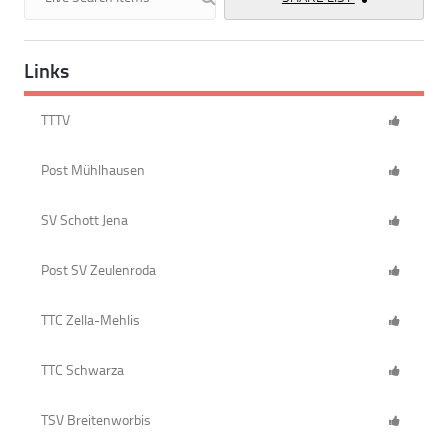
Links
TTTV
Post Mühlhausen
SV Schott Jena
Post SV Zeulenroda
TTC Zella-Mehlis
TTC Schwarza
TSV Breitenworbis