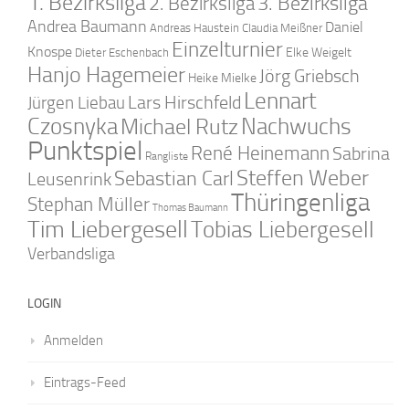
1. Bezirksliga
2. Bezirksliga
3. Bezirksliga
Andrea Baumann
Daniel
Andreas Haustein
Claudia Meißner
Einzelturnier
Knospe
Elke Weigelt
Dieter Eschenbach
Hanjo Hagemeier
Jörg Griebsch
Heike Mielke
Lennart
Lars Hirschfeld
Jürgen Liebau
Czosnyka
Nachwuchs
Michael Rutz
Punktspiel
René Heinemann
Sabrina
Rangliste
Steffen Weber
Sebastian Carl
Leusenrink
Thüringenliga
Stephan Müller
Thomas Baumann
Tim Liebergesell
Tobias Liebergesell
Verbandsliga
LOGIN
Anmelden
Eintrags-Feed