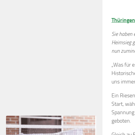
Thüringenl
Sie haben e
Heimsieg g
nun zumind
„Was für e
Historisc
uns immer 
Ein Riesen
Start, wä
Spannung i
geboten.
Gleich zu 