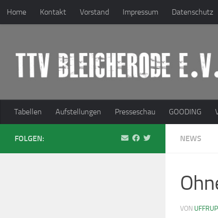
Home
Kontakt
Vorstand
Impressum
Datenschutz
Zum Inhalt springen
Tabellen
Aufstellungen
Presseschau
GOODING
FOLGEN:
NEWS
Ohn
VON
UFFRU