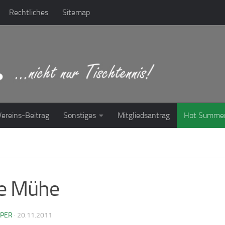
Rechtliches
Sitemap
Vereins-Beitrag
Sonstiges
Mitgliedsantrag
Hot Summe
e Mühe
PPER
·
20.11.2011