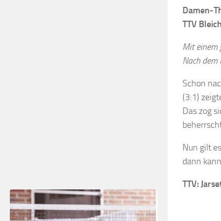
Damen-Th
TTV Bleic
Mit einem 
Nach dem l
Schon nac
(3:1) zeig
Das zog si
beherrscht
Nun gilt 
dann kann
TTV: Jarse