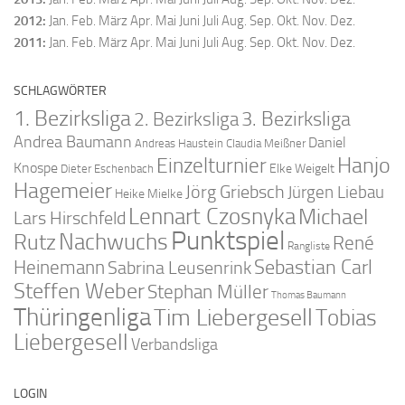
2012
:
Jan.
Feb.
März
Apr.
Mai
Juni
Juli
Aug.
Sep.
Okt.
Nov.
Dez.
2011
:
Jan.
Feb.
März
Apr.
Mai
Juni
Juli
Aug.
Sep.
Okt.
Nov.
Dez.
SCHLAGWÖRTER
1. Bezirksliga
2. Bezirksliga
3. Bezirksliga
Andrea Baumann
Daniel
Andreas Haustein
Claudia Meißner
Hanjo
Einzelturnier
Knospe
Elke Weigelt
Dieter Eschenbach
Hagemeier
Jörg Griebsch
Jürgen Liebau
Heike Mielke
Lennart Czosnyka
Michael
Lars Hirschfeld
Punktspiel
Nachwuchs
Rutz
René
Rangliste
Sebastian Carl
Heinemann
Sabrina Leusenrink
Steffen Weber
Stephan Müller
Thomas Baumann
Thüringenliga
Tim Liebergesell
Tobias
Liebergesell
Verbandsliga
LOGIN