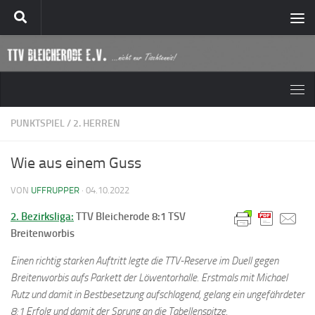
Zum Inhalt springen
PUNKTSPIEL
/
2. HERREN
Wie aus einem Guss
VON
UFFRUPPER
·
04.10.2022
2. Bezirksliga:
TTV Bleicherode 8:1 TSV
Breitenworbis
Einen richtig starken Auftritt legte die TTV-Reserve im Duell gegen
Breitenworbis aufs Parkett der Löwentorhalle. Erstmals mit Michael
Rutz und damit in Bestbesetzung aufschlagend, gelang ein ungefährdeter
8:1 Erfolg und damit der Sprung an die Tabellenspitze.