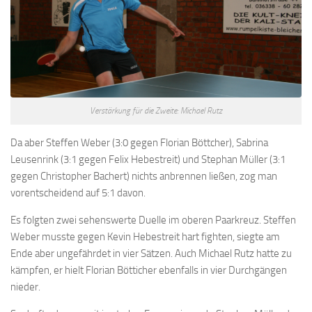
Verstärkung für die Zweite: Michael Rutz
Da aber Steffen Weber (3:0 gegen Florian Böttcher), Sabrina
Leusenrink (3:1 gegen Felix Hebestreit) und Stephan Müller (3:1
gegen Christopher Bachert) nichts anbrennen ließen, zog man
vorentscheidend auf 5:1 davon.
Es folgten zwei sehenswerte Duelle im oberen Paarkreuz. Steffen
Weber musste gegen Kevin Hebestreit hart fighten, siegte am
Ende aber ungefährdet in vier Sätzen. Auch Michael Rutz hatte zu
kämpfen, er hielt Florian Bötticher ebenfalls in vier Durchgängen
nieder.