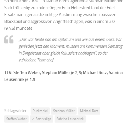
So durfte der zurzeit in starker Form agierende Stephan Müller den
Sack frühzeitig zubinden: Gegen Felix Hebestreit fand der Edel-
Ersatzmann genau die richtige Abstimmung zwischen passiven
Blockspiel und aggressiven Angriffsschlägen, was in einem 3:0
(9,4,5) mündete.
„Das war heute nah am Optimum und wie aus einem Guss. Wir
genießen jetzt den Moment, müssen am kommenden Samstag
in Dingelstädt aber gleich fokussiert nachlagen“, so der
zufriedene Teamchef.
TTV: Steffen Weber, Stephan Müller je 2,5; Michael Rutz, Sabrina
Leusenrink je 1,5
Schlagwörter:
Punktspiel
Stephan Müller
Michael Rutz
Steffen Weber
2. Bezirksliga
Sabrina Leusenrink