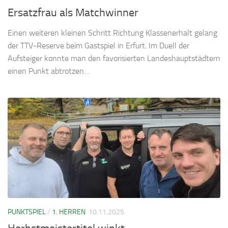
Ersatzfrau als Matchwinner
Einen weiteren kleinen Schritt Richtung Klassenerhalt gelang
der TTV-Reserve beim Gastspiel in Erfurt. Im Duell der
Aufsteiger konnte man den favorisierten Landeshauptstädtern
einen Punkt abtrotzen…
PUNKTSPIEL
/
1. HERREN
10.11.2025