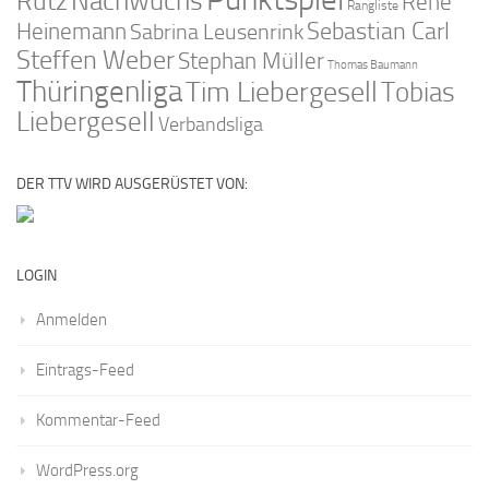
Nachwuchs
Rutz
René
Rangliste
Sebastian Carl
Heinemann
Sabrina Leusenrink
Steffen Weber
Stephan Müller
Thomas Baumann
Thüringenliga
Tim Liebergesell
Tobias
Liebergesell
Verbandsliga
DER TTV WIRD AUSGERÜSTET VON:
LOGIN
Anmelden
Eintrags-Feed
Kommentar-Feed
WordPress.org