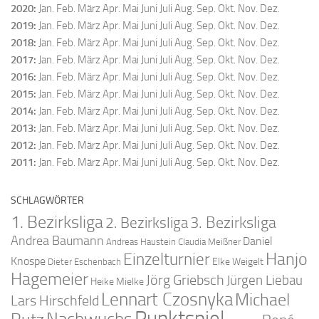
2020
:
Jan.
Feb.
März
Apr.
Mai
Juni
Juli
Aug.
Sep.
Okt.
Nov.
Dez.
2019
:
Jan.
Feb.
März
Apr.
Mai
Juni
Juli
Aug.
Sep.
Okt.
Nov.
Dez.
2018
:
Jan.
Feb.
März
Apr.
Mai
Juni
Juli
Aug.
Sep.
Okt.
Nov.
Dez.
2017
:
Jan.
Feb.
März
Apr.
Mai
Juni
Juli
Aug.
Sep.
Okt.
Nov.
Dez.
2016
:
Jan.
Feb.
März
Apr.
Mai
Juni
Juli
Aug.
Sep.
Okt.
Nov.
Dez.
2015
:
Jan.
Feb.
März
Apr.
Mai
Juni
Juli
Aug.
Sep.
Okt.
Nov.
Dez.
2014
:
Jan.
Feb.
März
Apr.
Mai
Juni
Juli
Aug.
Sep.
Okt.
Nov.
Dez.
2013
:
Jan.
Feb.
März
Apr.
Mai
Juni
Juli
Aug.
Sep.
Okt.
Nov.
Dez.
2012
:
Jan.
Feb.
März
Apr.
Mai
Juni
Juli
Aug.
Sep.
Okt.
Nov.
Dez.
2011
:
Jan.
Feb.
März
Apr.
Mai
Juni
Juli
Aug.
Sep.
Okt.
Nov.
Dez.
SCHLAGWÖRTER
1. Bezirksliga
2. Bezirksliga
3. Bezirksliga
Andrea Baumann
Daniel
Andreas Haustein
Claudia Meißner
Hanjo
Einzelturnier
Knospe
Elke Weigelt
Dieter Eschenbach
Hagemeier
Jörg Griebsch
Jürgen Liebau
Heike Mielke
Lennart Czosnyka
Michael
Lars Hirschfeld
Punktspiel