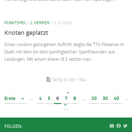
PUNKTSPIEL
/
2. HERREN
13.10.2025
Knoten geplatzt
Einen rundum gelungenen Auftritt zeigte die TTV-Reserve im
Duell mit dem bis dato punktgleichen Sportfreunden aus
Leubingen. Mit einem klaren 8:3 setzte man…
Seite 6 von 184
«
Erste
«
...
4
5
6
7
8
...
20
30
40
...
»
FOLGEN: