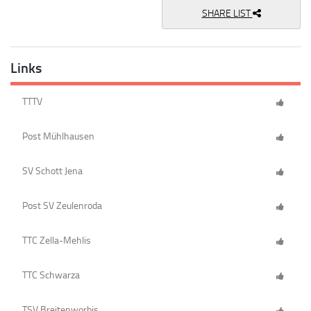
SHARE LIST
Links
TTTV
Post Mühlhausen
SV Schott Jena
Post SV Zeulenroda
TTC Zella-Mehlis
TTC Schwarza
TSV Breitenworbis