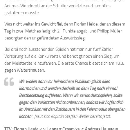
Andreas Wenderott an der Schulter verletzte und kampflos
gratulieren musste.
Was nicht weiter ins Gewicht fiel, denn Florian Heide, der an diesem
Tag in zwei Matches lediglich 21 Punkte abgab, und Philipp Müller
besorgten den ungefährdeten Auswärtssieg.
Bei drei noch ausstehenden Spielen hat man nun fünf Zähler
Vorsprung auf die Konkurrenz und benötigt noch einen Sieg, um
den Meistertitel einzufahren. Die erste Chance bietet sich am 18.3.
gegen Waltershausen.
Wir wollen dann vor heimischem Publikum gleich alles
klarmachen und werden deshalb an dem Tag noch einmal
Bestbesetzung aufbieten. Wenn wir seriös durchspielen, sollte
gegen den Vorletzten nichts anbrennen, sodass wir hoffentlich
im Anschluss mit den Zuschauern in den Feiermodus übergehen
können
“, freut sich Kapitän Steffen Weber bereits jetzt.
TTV: Florian Heide 2,5; Lennart Czosnyka 2; Andreas Haustein,