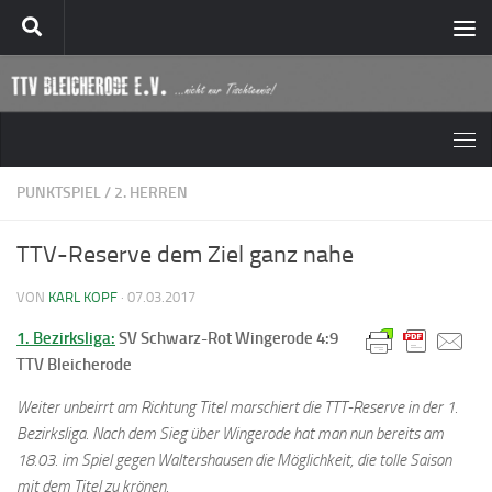
Zum Inhalt springen
PUNKTSPIEL
/
2. HERREN
TTV-Reserve dem Ziel ganz nahe
VON
KARL KOPF
·
07.03.2017
1. Bezirksliga:
SV Schwarz-Rot Wingerode 4:9
TTV Bleicherode
Weiter unbeirrt am Richtung Titel marschiert die TTT-Reserve in der 1.
Bezirksliga. Nach dem Sieg über Wingerode hat man nun bereits am
18.03. im Spiel gegen Waltershausen die Möglichkeit, die tolle Saison
mit dem Titel zu krönen.