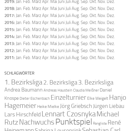
2019
:
Jan.
Feb.
März
Apr.
Mai
Juni
Juli
Aug.
Sep.
Okt.
Nov.
Dez.
2018
:
Jan.
Feb.
März
Apr.
Mai
Juni
Juli
Aug.
Sep.
Okt.
Nov.
Dez.
2017
:
Jan.
Feb.
März
Apr.
Mai
Juni
Juli
Aug.
Sep.
Okt.
Nov.
Dez.
2016
:
Jan.
Feb.
März
Apr.
Mai
Juni
Juli
Aug.
Sep.
Okt.
Nov.
Dez.
2015
:
Jan.
Feb.
März
Apr.
Mai
Juni
Juli
Aug.
Sep.
Okt.
Nov.
Dez.
2014
:
Jan.
Feb.
März
Apr.
Mai
Juni
Juli
Aug.
Sep.
Okt.
Nov.
Dez.
2013
:
Jan.
Feb.
März
Apr.
Mai
Juni
Juli
Aug.
Sep.
Okt.
Nov.
Dez.
2012
:
Jan.
Feb.
März
Apr.
Mai
Juni
Juli
Aug.
Sep.
Okt.
Nov.
Dez.
2011
:
Jan.
Feb.
März
Apr.
Mai
Juni
Juli
Aug.
Sep.
Okt.
Nov.
Dez.
SCHLAGWÖRTER
1. Bezirksliga
2. Bezirksliga
3. Bezirksliga
Andrea Baumann
Daniel
Andreas Haustein
Claudia Meißner
Hanjo
Einzelturnier
Knospe
Elke Weigelt
Dieter Eschenbach
Hagemeier
Jörg Griebsch
Jürgen Liebau
Heike Mielke
Lennart Czosnyka
Michael
Lars Hirschfeld
Punktspiel
Nachwuchs
Rutz
René
Rangliste
Sebastian Carl
Heinemann
Sabrina Leusenrink